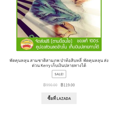
พัดคุนหลุน สามชาติสามภพ ป่าท้อสิบหลี่ ️ พัดคุนหลุน ส่ง
ด่วน Kerry เก็บเงินปลายทางได้
SALE!
Original
Current
฿
990.00
฿
119.00
price
price
was:
is:
ซื้อที่ LAZADA
฿990.00.
฿119.00.