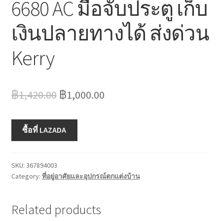
6680 AC มือจับประตู เก็บ
เงินปลายทางได้ ส่งด่วน
Kerry
Original
Current
฿
1,420.00
฿
1,000.00
price
price
was:
is:
ซื้อที่ LAZADA
฿1,420.00.
฿1,000.00.
SKU:
367894003
Category:
ที่อยู่อาศัยและอุปกรณ์ตกแต่งบ้าน
Related products