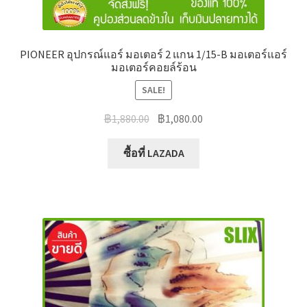
PIONEER อุปกรณ์แอร์ มอเตอร์ 2 แกน 1/15-B มอเตอร์แอร์
มอเตอร์คอยล์ร้อน
SALE!
Original
Current
฿
1,880.00
฿
1,080.00
price
price
was:
is:
ซื้อที่ LAZADA
฿1,880.00.
฿1,080.00.