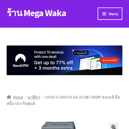
ร้าน Mega Waka
Skip
Skip
Menu
to
to
navigation
content
Home
About
blog
Cart
Checkout
Home
นาฬิกา
CASIO G-SHOCK GA-2110ET-8ADR ของแท้ มือ
หนึ่ง ประกันศูนย์
contact
My account