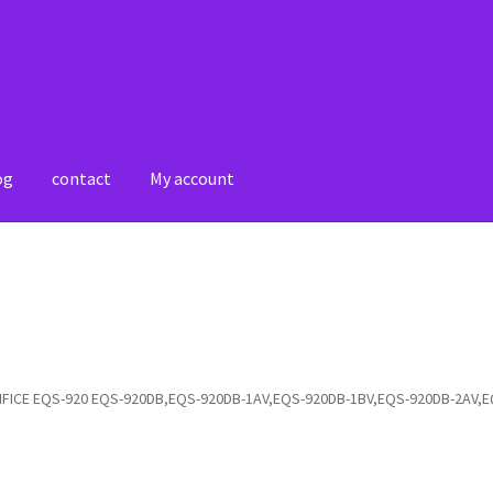
og
contact
My account
account
Shop
IFICE EQS-920 EQS-920DB,EQS-920DB-1AV,EQS-920DB-1BV,EQS-920DB-2AV,E