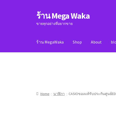
ร้าน Mega Waka
Skip
Skip
to
to
ขายทุกอย่างที่อยากขาย
navigation
content
ร้าน MegaWaka
Shop
About
bl
Home
About
blog
Cart
Checkout
contact
My 
Home
นาฬิกา
CASIOของแท้รับประกันศูนย์ED