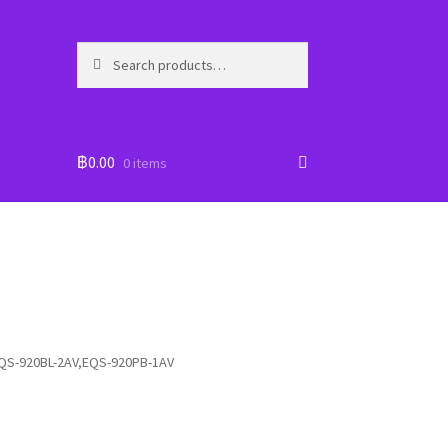
Search
Search
for:
฿
0.00
0 items
QS-920BL-2AV,EQS-920PB-1AV