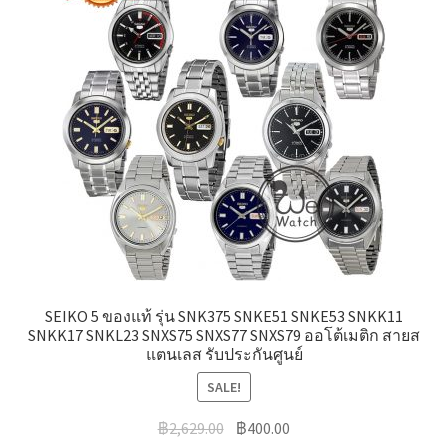
SEIKO 5 ของแท้ รุ่น SNK375 SNKE51 SNKE53 SNKK11
SNKK17 SNKL23 SNXS75 SNXS77 SNXS79 ออโต้เมติก สายส
แตนเลส รับประกันศูนย์
SALE!
Original
Current
฿
2,629.00
฿
400.00