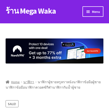
ร้าน Mega Waka
Skip
Skip
Menu
to
to
navigation
content
Home
About
blog
Cart
Checkout
Home
นาฬิกา
นาฬิกาผู้ชายหรูหราหนังนาฬิกาข้อมือผู้ชาย
นาฬิกาข้อมือนาฬิกาควอตซ์กีฬานาฬิกากันน้ำผู้ชาย
contact
My account
SALE!