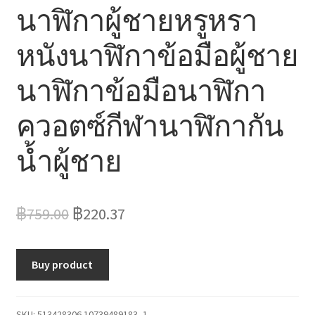
นาฬิกาผู้ชายหรูหรา
หนังนาฬิกาข้อมือผู้ชาย
นาฬิกาข้อมือนาฬิกา
ควอตซ์กีฬานาฬิกากัน
น้ำผู้ชาย
Original
Current
฿
759.00
฿
220.37
price
price
was:
is:
Buy product
฿759.00.
฿220.37.
SKU:
513428306.10739489183_1