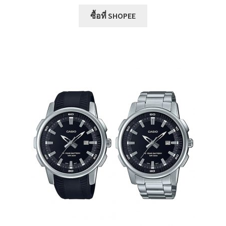
price
price
was:
is:
ซื้อที่ SHOPEE
฿2,629.00.
฿400.00.