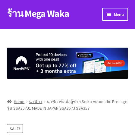
ร้าน Mega Waka
Skip
Skip
Menu
to
to
navigation
content
Home
About
blog
Cart
Checkout
Home
นาฬิกา
นาฬิกาข้อมือผู้ชาย Seiko Automatic Presage
รุ่น SSA357J1 MADE IN JAPAN SSA357J SSA357
contact
My account
SALE!