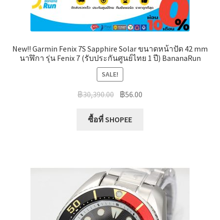
New!! Garmin Fenix 7S Sapphire Solar ขนาดหน้าปัด 42 mm
นาฬิกา รุ่น Fenix 7 (รับประกันศูนย์ไทย 1 ปี) BananaRun
SALE!
Original
Current
฿
30,390.00
฿
56.00
price
price
was:
is:
ซื้อที่ SHOPEE
฿30,390.00.
฿56.00.