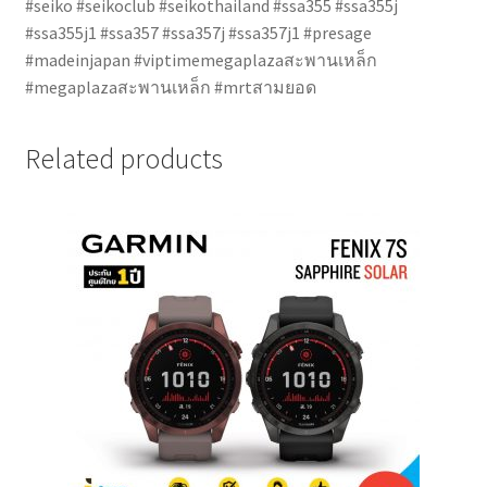
#seiko #seikoclub #seikothailand #ssa355 #ssa355j
#ssa355j1 #ssa357 #ssa357j #ssa357j1 #presage
#madeinjapan #viptimemegaplazaสะพานเหล็ก
#megaplazaสะพานเหล็ก #mrtสามยอด
Related products